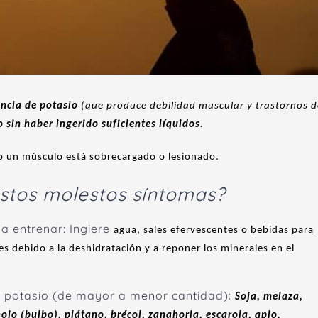
encia de potasio
(que produce debilidad muscular y trastornos d
co sin haber ingerido suficientes líquidos.
 un músculo está sobrecargado o lesionado.
stos molestos síntomas?
a entrenar: Ingiere
agua
,
sales efervescentes
o
bebidas para
es debido a la deshidratación y a reponer los minerales en el
 en potasio (de mayor a menor cantidad):
Soja, melaza,
jo (bulbo), plátano, brécol, zanahoria, escarola, apio,