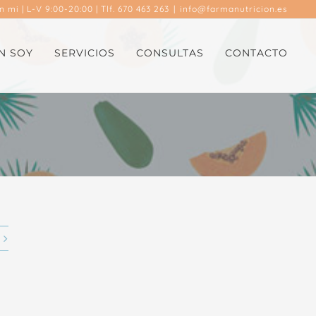
en mi
| L-V 9:00-20:00 | Tlf. 670 463 263
|
info@farmanutricion.es
N SOY
SERVICIOS
CONSULTAS
CONTACTO