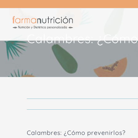
Saltar
al
contenido
Calambres: ¿Cómo 
Calambres: ¿Cómo prevenirlos?