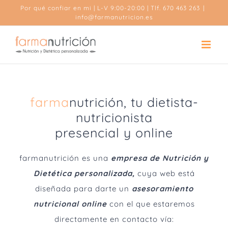
Saltar
Por qué confiar en mi
| L-V 9:00-20:00 | Tlf. 670 463 263
|
al
info@farmanutricion.es
contenido
farma
nutrición, tu dietista-
nutricionista
presencial y online
farmanutrición
es una
empresa de Nutrición y
Dietética personalizada,
cuya
web está
diseñada para darte un
asesoramiento
nutricional
online
con el que estaremos
directamente en contacto vía: