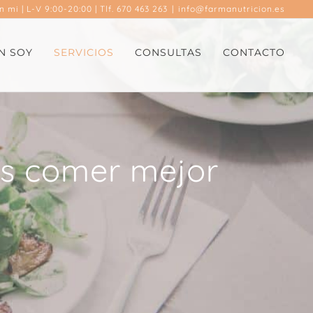
en mi
| L-V 9:00-20:00 | Tlf. 670 463 263
|
info@farmanutricion.es
N SOY
SERVICIOS
CONSULTAS
CONTACTO
es comer mejor