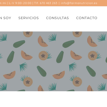
en mi
| L-V 9:00-20:00 | Tlf. 670 463 263
|
info@farmanutricion.es
N SOY
SERVICIOS
CONSULTAS
CONTACTO