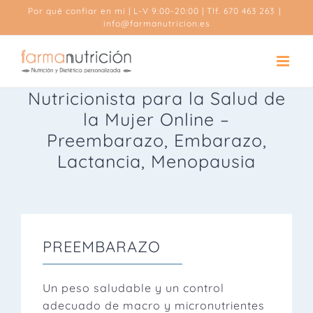
Saltar
Por qué confiar en mi
| L-V 9:00-20:00 | Tlf. 670 463 263
|
al
info@farmanutricion.es
contenido
Nutricionista para la Salud de
la Mujer Online –
Preembarazo, Embarazo,
Lactancia, Menopausia
PREEMBARAZO
Un peso saludable y un control
adecuado de macro y micronutrientes